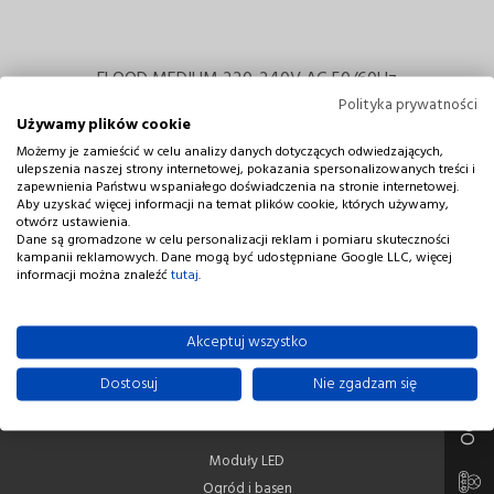
FLOOD MEDIUM 220-240V AC 50/60Hz
Polityka prywatności
Używamy plików cookie
Możemy je zamieścić w celu analizy danych dotyczących odwiedzających,
ulepszenia naszej strony internetowej, pokazania spersonalizowanych treści i
zapewnienia Państwu wspaniałego doświadczenia na stronie internetowej.
Aby uzyskać więcej informacji na temat plików cookie, których używamy,
otwórz ustawienia.
Dane są gromadzone w celu personalizacji reklam i pomiaru skuteczności
kampanii reklamowych. Dane mogą być udostępniane Google LLC, więcej
Adres firmy
informacji można znaleźć
tutaj
.
NIVISS Leszek Łosin Sp. j.
Oceń naszą firmę
ul. Rdestowa 53D
Akceptuj wszystko
81-577 Gdynia
Polska
Dostosuj
Nie zgadzam się
Skróty
Moduły LED
Ogród i basen