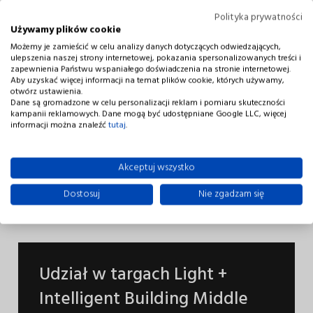
wystawcy na największych w Europie targach
Polityka prywatności
branżowych.
Używamy plików cookie
Możemy je zamieścić w celu analizy danych dotyczących odwiedzających,
Fundusze dofinansowania pochodzą
ulepszenia naszej strony internetowej, pokazania spersonalizowanych treści i
zapewnienia Państwu wspaniałego doświadczenia na stronie internetowej.
z
PROGRAMU FUNDUSZE EUROPEJSKIE
Aby uzyskać więcej informacji na temat plików cookie, których używamy,
DLA
NOWOCZESNEJ GOSPODARKI 2021–2027
otwórz ustawienia.
Dane są gromadzone w celu personalizacji reklam i pomiaru skuteczności
(FENG)
kampanii reklamowych. Dane mogą być udostępniane Google LLC, więcej
informacji można znaleźć
tutaj
.
Akceptuj wszystko
Pobierz szczegóły
Dostosuj
Nie zgadzam się
Udział w targach Light +
Intelligent Building Middle