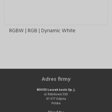
RGBW | RGB | Dynamic White
Adres firmy
NIVISS Leszek Łosin Sp. j.
ul. Rdestowa 53D
81-577 Gdynia
Polska