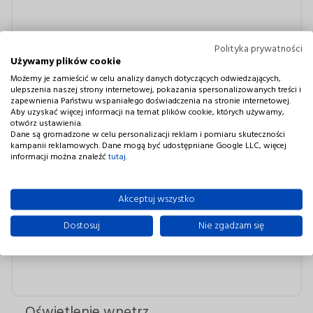
Polityka prywatności
Oświetlenie roślin
Używamy plików cookie
Możemy je zamieścić w celu analizy danych dotyczących odwiedzających,
ulepszenia naszej strony internetowej, pokazania spersonalizowanych treści i
zapewnienia Państwu wspaniałego doświadczenia na stronie internetowej.
Aby uzyskać więcej informacji na temat plików cookie, których używamy,
otwórz ustawienia.
Dane są gromadzone w celu personalizacji reklam i pomiaru skuteczności
kampanii reklamowych. Dane mogą być udostępniane Google LLC, więcej
informacji można znaleźć
tutaj
.
Akceptuj wszystko
Dostosuj
Nie zgadzam się
Oświetlenie wnętrz