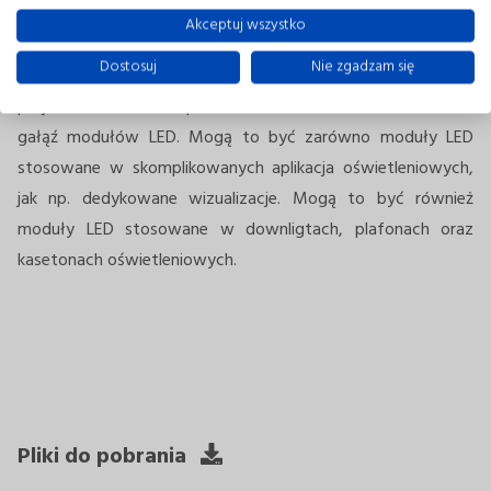
dostosowane do potrzeb klienta. W przypadku
Akceptuj wszystko
projektowania rozwiązań kompatybilnych z mechaniką
Dostosuj
Nie zgadzam się
klienta ogranicza nas tylko wyobraźnia oraz założenia
projektowe stawiane przez klienta. Jest to bardzo szeroka
gałąź modułów LED. Mogą to być zarówno moduły LED
stosowane w skomplikowanych aplikacja oświetleniowych,
jak np. dedykowane wizualizacje. Mogą to być również
moduły LED stosowane w downligtach, plafonach oraz
kasetonach oświetleniowych.
Pliki do pobrania