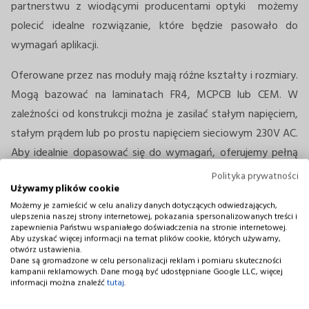
partnerstwu z wiodącymi producentami optyki możemy
polecić idealne rozwiązanie, które będzie pasowało do
wymagań aplikacji.
Oferowane przez nas moduły mają różne kształty i rozmiary.
Mogą bazować na laminatach FR4, MCPCB lub CEM. W
zależności od konstrukcji można je zasilać stałym napięciem,
stałym prądem lub po prostu napięciem sieciowym 230V AC.
Aby idealnie dopasować się do wymagań, oferujemy pełną
gamę CCT (od 1800K do 6500K) i CRI (do 98), a także pełne
Polityka prywatności
Używamy plików cookie
spektrum kolorów i długości fal od podczerwieni, poprzez
Możemy je zamieścić w celu analizy danych dotyczących odwiedzających,
czerwień, zieleń i błękit, aż po UV-C. Oczywiście każdy
ulepszenia naszej strony internetowej, pokazania spersonalizowanych treści i
zapewnienia Państwu wspaniałego doświadczenia na stronie internetowej.
moduł może być kompatybilny z dowolną optyką dostępną
Aby uzyskać więcej informacji na temat plików cookie, których używamy,
na rynku.
otwórz ustawienia.
Dane są gromadzone w celu personalizacji reklam i pomiaru skuteczności
kampanii reklamowych. Dane mogą być udostępniane Google LLC, więcej
W przypadku modułów LED stosowanych do oświetlenia
informacji można znaleźć
tutaj
.
ogólnego należy pamiętać, że są to rozwiązania w pełni