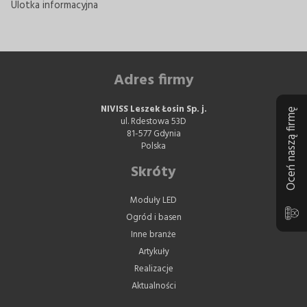
Ulotka informacyjna
Adres firmy
NIVISS Leszek Łosin Sp. j.
Oceń naszą firmę
ul. Rdestowa 53D
81-577 Gdynia
Polska
Skróty
Moduły LED
Ogród i basen
Inne branże
Artykuły
Realizacje
Aktualności