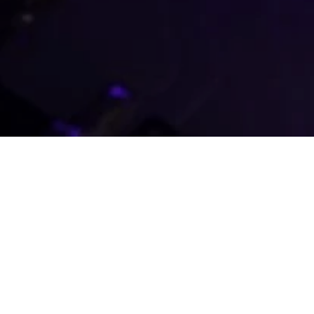
Strona główna
Artykuły
Analiza efektywności systemów oświetlania roślin na przykładzie
uprawy bazylii
Analiza efektywności
systemów oświetlania roślin
na przykładzie uprawy bazylii