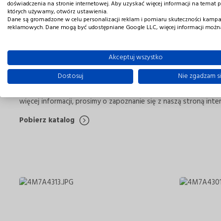
doświadczenia na stronie internetowej. Aby uzyskać więcej informacji na temat p
2023 rok będzie dla nas rokiem wielkich premier zewnętrznych
których używamy, otwórz ustawienia.
Dane są gromadzone w celu personalizacji reklam i pomiaru skuteczności kampa
reklamowych. Dane mogą być udostępniane Google LLC, więcej informacji możn
Nasze nowe spojrzenie na rynek zewnętrznych opraw oświetle
monterów i klientów końcowych. Rok 2023 będzie dla nas z
Akceptuj wszystko
segmentów oświetlenia zewnętrznego LED. Kierujemy naszą pr
parametrów oświetlenia. Poniższe zdjęcia stanowią jedynie 
Dostosuj
Nie zgadzam s
Zapewniamy też wszystkich klientów, że niedługo zaoferujemy
więcej informacji, prosimy o zapoznanie się z naszą stroną int
Pobierz katalog