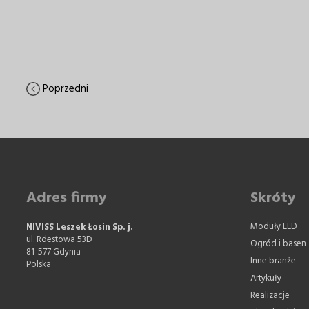
Poprzedni
Adres firmy
Skróty
Moduły LED
NIVISS Leszek Łosin Sp. j.
ul. Rdestowa 53D
Ogród i basen
81-577 Gdynia
Inne branże
Polska
Artykuły
Realizacje