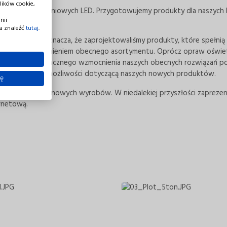
lików cookie,
 opraw oświetleniowych LED. Przygotowujemy produkty dla naszych kl
nii
a znaleźć
tutaj
.
niowych LED oznacza, że zaprojektowaliśmy produkty, które spełnią
naczącym wzmocnieniem obecnego asortymentu. Oprócz opraw oświet
acą na rzecz znacznego wzmocnienia naszych obecnych rozwiązań po
próbkę naszych możliwości dotyczącą naszych nowych produktów.
ię
 o wiele więcej nowych wyrobów. W niedalekiej przyszłości zaprez
ernetową.